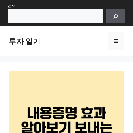
Skip
검색
to
content
투자 일기
Menu